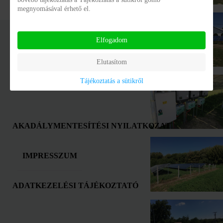
megnyomásával érhető el.
Elfogadom
© Galagonya Integrált Szociális Intézmény Tolna Vármegye 2016 - 2026
Elutasítom
Developed by SZGYF Informatikai Főosztály
Tájékoztatás a sütikről
for Gantry 5.
AKADÁLYMENTESÍTÉSI NYILATKOZAT
IMPRESSZUM
ADATKEZELÉSI TÁJÉKOZTATÓ