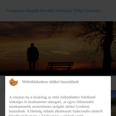
Galagonya Integrált Szociális Intézmény Tolna Vármegye
(
134.048.268 Ft
Weboldalunkon sütiket használunk
A tolnaiszi.hu-n kizárólag az oldal működéséhez feltétlenül
szükséges és munkamenet támogató, az egyes felhasználói
munkamenetek azonosítására szolgáló sütiket (cookies)
használunk. A Hatóság oldalán alkalmazott funkcionális sütikről
bővebb tájékoztatás a Tájékoztatás a sütikről gomb