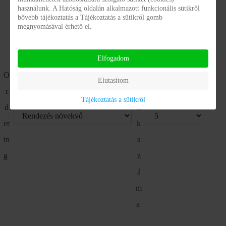
használunk. A Hatóság oldalán alkalmazott funkcionális sütikről
bővebb tájékoztatás a Tájékoztatás a sütikről gomb
K
megnyomásával érhető el.
ij
Elfogadom
el
O
z
Elutasítom
r
et
Tájékoztatás a sütikről
d
te
er
k
in
s
g
z
á
m
a