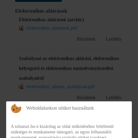
Elektronikus aláírások
Elektronikus aláírások (archív)
elektronikus_alairasok.pdf
Részletek
Letöltés
Szabályzat az elektronikus aláírási, elektronikus
bélyegzési és elektronikus tanúsítványkezelési
szabályairól
elektronikus_alairas_szabalyzat.pdf
Részletek
Letöltés
Weboldalunkon sütiket használunk
Elektronikus aláírások
elektronikus_alairasok_2026.pdf
A tolnaiszi.hu-n kizárólag az oldal működéséhez feltétlenül
szükséges és munkamenet támogató, az egyes felhasználói
Részletek
Letöltés
munkamenetek azonosítására szolgáló sütiket (cookies)