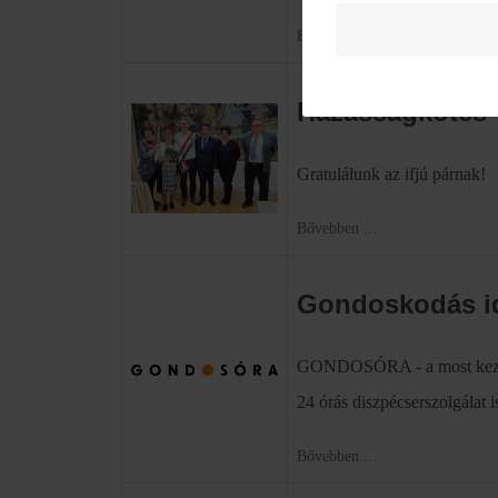
Bővebben ...
Házasságkötés
Gratulálunk az ifjú párnak!
Bővebben ...
Gondoskodás id
GONDOSÓRA - a most kezdődö
24 órás diszpécserszolgálat
Bővebben ...