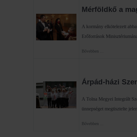
Mérföldkő a m
A kormány elkötelezett abba
Erőforrások Minisztériumának
Bővebben ...
Árpád-házi Sze
A Tolna Megyei Integrált Sz
ünnepséget megtisztelte jele
Bővebben ...