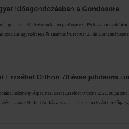
agyar idősgondozásban a Gondosóra
n, hogy a családi közösségeket megerősítse az idős hozzátartozók bizt
 szociális ügyekért felelős államtitkára február 23-án Hernádnémetiben
nt Erzsébet Otthon 70 éves jubileumi 
ociális Intézmény Árpád-házi Szent Erzsébet Otthona 2021. augusztus 1
nlétével Czibik Norbert András a Szociális és Gyermekvédelmi Főigazga