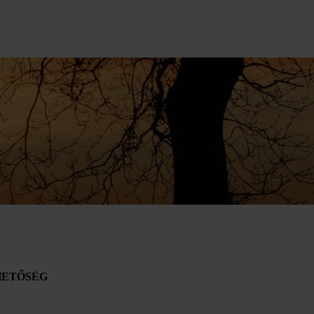
HETŐSÉG