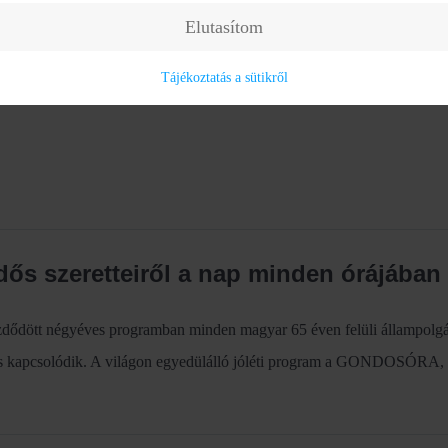
Elutasítom
Tájékoztatás a sütikről
ős szeretteiről a nap minden órájában
tt négyéves programban minden magyar 65 éven felüli állampolgár 
 is kapcsolódik. A világon egyedülálló jóléti program a GONDOSÓRA, am