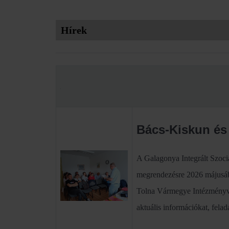
Hírek
.
Bács-Kiskun és
A Galagonya Integrált Szoci
megrendezésre 2026 májusába
Tolna Vármegye Intézményve
aktuális információkat, felad