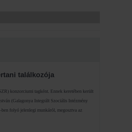
tani találkozója
SZR) konzorciumi tagként. Ennek keretében került
stván (Galagonya Integrált Szociális Intézmény
en folyó jelenlegi munkáról, megosztva az