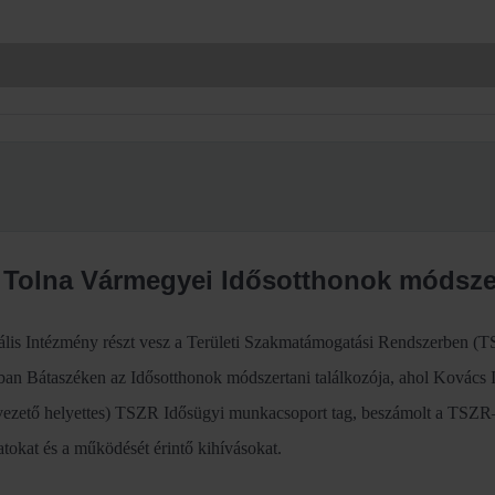
 Tolna Vármegyei Idősotthonok módszer
ális Intézmény részt vesz a Területi Szakmatámogatási Rendszerben (T
n Bátaszéken az Idősotthonok módszertani találkozója, ahol Kovács I
zető helyettes) TSZR Idősügyi munkacsoport tag, beszámolt a TSZR–b
atokat és a működését érintő kihívásokat.