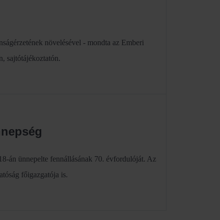
onságérzetének növelésével - mondta az Emberi
, sajtótájékoztatón.
ünnepség
8-án ünnepelte fennállásának 70. évfordulóját. Az
tóság főigazgatója is.