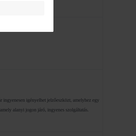
ingyenesen igényelhet jelzőeszközt, amelyhez egy
ely alanyi jogon járó, ingyenes szolgáltatás.