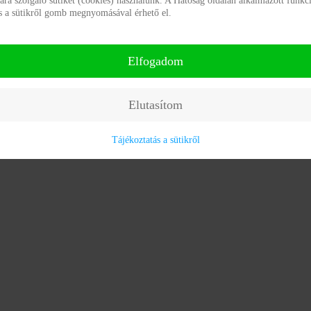
a szolgáló sütiket (cookies) használunk. A Hatóság oldalán alkalmazott funkci
ás a sütikről gomb megnyomásával érhető el.
Elfogadom
Elutasítom
Tájékoztatás a sütikről