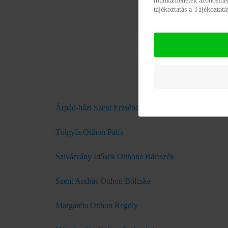
munkamenetek azonosításár
tájékoztatás a Tájékoztat
Árpád-házi Szent Erzsébet Otthon Bonyhád
Tölgyfa Otthon Pálfa
Szivárvány Idősek Otthona Bátaszék
Szent András Otthon Bölcske
Margaréta Otthon Regöly