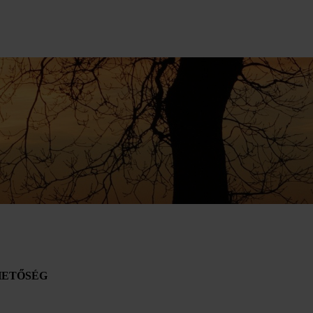
HETŐSÉG