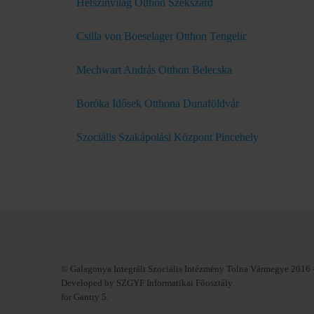
Hétszínvilág Otthon Szekszárd
Csilla von Boeselager Otthon Tengelic
Mechwart András Otthon Belecska
Boróka Idősek Otthona Dunaföldvár
Szociális Szakápolási Központ Pincehely
© Galagonya Integrált Szociális Intézmény Tolna Vármegye 2016 
Developed by SZGYF Informatikai Főosztály
for Gantry 5.