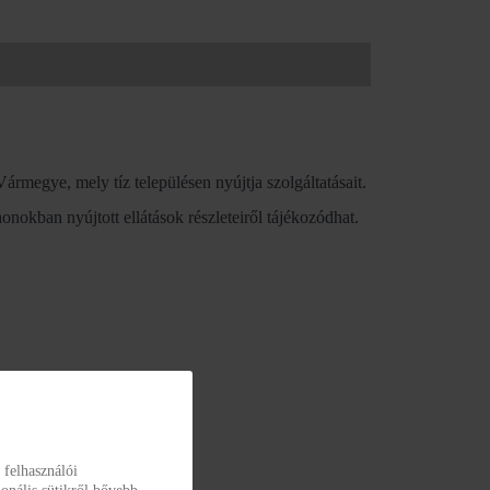
rmegye, mely tíz településen nyújtja szolgáltatásait.
honokban nyújtott ellátások részleteiről tájékozódhat.
 felhasználói