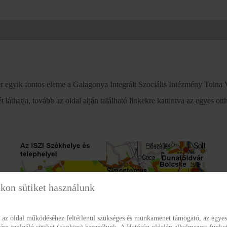
r egyik fontos eleme a Galagonya Integrált Szociális Intézmény Tolna Vá
láthatja, tovább az oldal alján található linkekre kattintva az egyes ott
kon sütiket használunk
g az oldal működéséhez feltétlenül szükséges és munkamenet támogató, az egyes