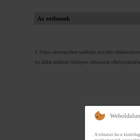
Az otthonok
A Tolna vármegyében található szociális ellátórendsze
Az alább található térképen otthonaink elhelyezkedését 
Weboldalun
A tolnaiszi.hu-n kizáróla