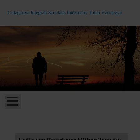
Galagonya Integrált Szociális Intézmény Tolna Vármegye
(
Csilla von Boeselager Otthon Tengelic