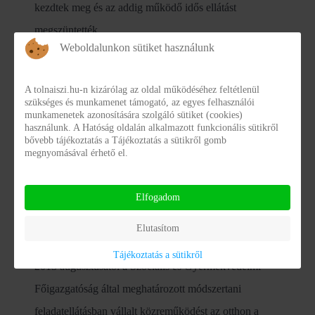
kezdtek meg és az addig működő idős ellátást
megszüntették.
Weboldalunkon sütiket használunk
A tolnaiszi.hu-n kizárólag az oldal működéséhez feltétlenül
szükséges és munkamenet támogató, az egyes felhasználói
munkamenetek azonosítására szolgáló sütiket (cookies)
használunk. A Hatóság oldalán alkalmazott funkcionális sütikről
bővebb tájékoztatás a Tájékoztatás a sütikről gomb
megnyomásával érhető el.
Elfogadom
Elutasítom
Tájékoztatás a sütikről
2013 augusztusától a Szociális és Gyermekvédelmi
Főigazgatóság által meghatározott módszertani
feladatellátásban vállalt közreműködést az otthon a