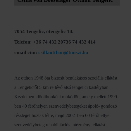
7054 Tengelic, ótengelic 14.
Telefon: +36 74 432 20736 74 432 414
email cím:
csillaotthon@tmiszi.hu
Az otthon 1948 óta biztosít bentlakásos szociális ellátást
a Tengelictől 5 km-re lévő alsó tengelici kastélyban.
Kezdetben időotthonként működött, amely mellett 1999–
ben 40 férőhelyen szenvedélybetegeket ápoló- gondozó
részleget hoztak létre, majd 2002–ben 60 férőhellyel
szenvedélybeteg rehabilitációs intézményi ellátást