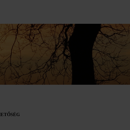
HETŐSÉG