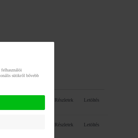
 felhasználói
onális sütikről bővebb
Részletek
Letöltés
Részletek
Letöltés