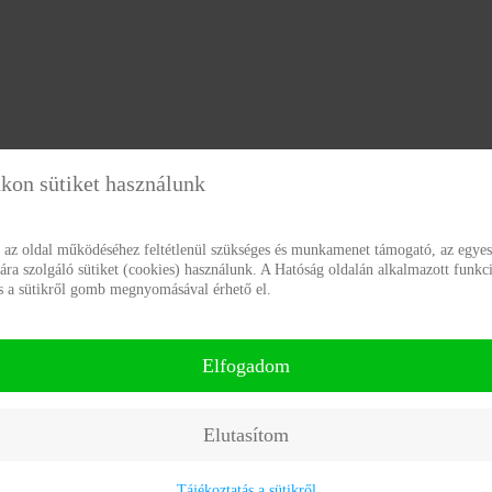
kon sütiket használunk
g az oldal működéséhez feltétlenül szükséges és munkamenet támogató, az egyes
a szolgáló sütiket (cookies) használunk. A Hatóság oldalán alkalmazott funkci
ás a sütikről gomb megnyomásával érhető el.
Elfogadom
Elutasítom
Tájékoztatás a sütikről