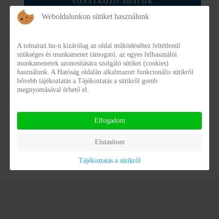
VONATKOZÓ ADATOK
Weboldalunkon sütiket használunk
II. 5. KÖZSZOLGÁLTATÁSOK
MEGNEVEZÉSE, TARTALMA,
A tolnaiszi.hu-n kizárólag az oldal működéséhez feltétlenül
szükséges és munkamenet támogató, az egyes felhasználói
IGÉNYBEVÉTELÉNEK RENDJE, FIZETENDŐ
munkamenetek azonosítására szolgáló sütiket (cookies)
DÍJ MÉRTÉK
használunk. A Hatóság oldalán alkalmazott funkcionális sütikről
bővebb tájékoztatás a Tájékoztatás a sütikről gomb
megnyomásával érhető el.
Elfogadom
Elutasítom
Tájékoztatás a sütikről