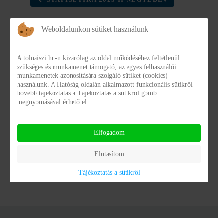
STATISZTIKA 2025 II NEGYEDÉV
1045_2025_junius
Weboldalunkon sütiket használunk
1045_2025_junius
1045_2025_junius.pdf
A tolnaiszi.hu-n kizárólag az oldal működéséhez feltétlenül
Fájlméret:
182.83 kB
szükséges és munkamenet támogató, az egyes felhasználói
munkamenetek azonosítására szolgáló sütiket (cookies)
használunk. A Hatóság oldalán alkalmazott funkcionális sütikről
Dátum:
2025. október 20
bővebb tájékoztatás a Tájékoztatás a sütikről gomb
megnyomásával érhető el.
Elfogadom
Elutasítom
Powered by
Phoca Download
Tájékoztatás a sütikről