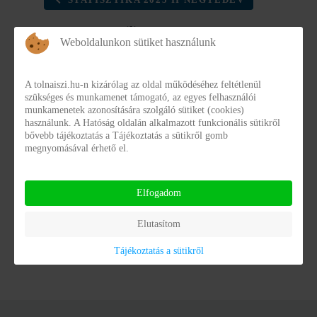
STATISZTIKA 2025 II NEGYEDÉV
1045_2025_aprilis
Weboldalunkon sütiket használunk
1045_2025_aprilis
1045_2025_aprilis.pdf
A tolnaiszi.hu-n kizárólag az oldal működéséhez feltétlenül
Fájlméret:
183.21 kB
szükséges és munkamenet támogató, az egyes felhasználói
munkamenetek azonosítására szolgáló sütiket (cookies)
használunk. A Hatóság oldalán alkalmazott funkcionális sütikről
Dátum:
2025. október 20
bővebb tájékoztatás a Tájékoztatás a sütikről gomb
megnyomásával érhető el.
Elfogadom
Elutasítom
Powered by
Phoca Download
Tájékoztatás a sütikről