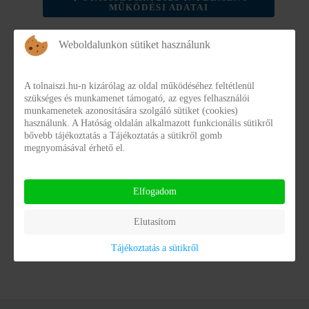
MŰKÖDÉSI ADATAI
Pálfa
Weboldalunkon sütiket használunk
Pálfa
Palfa.pdf
A tolnaiszi.hu-n kizárólag az oldal működéséhez feltétlenül
szükséges és munkamenet támogató, az egyes felhasználói
Fájlméret:
498.70 kB
munkamenetek azonosítására szolgáló sütiket (cookies)
használunk. A Hatóság oldalán alkalmazott funkcionális sütikről
Dátum:
2024. április 23
bővebb tájékoztatás a Tájékoztatás a sütikről gomb
megnyomásával érhető el.
Elfogadom
Elutasítom
Powered by
Phoca Download
Tájékoztatás a sütikről