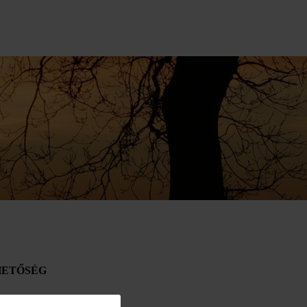
HETŐSÉG