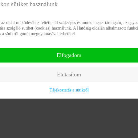
kon sütiket használunk
DÉSI ADATAI
g az oldal működéséhez feltétlenül szükséges és munkamenet támogató, az egyes
a szolgáló sütiket (cookies) használunk. A Hatóság oldalán alkalmazott funkci
ás a sütikről gomb megnyomásával érhető el.
Elfogadom
Elutasítom
Tájékoztatás a sütikről