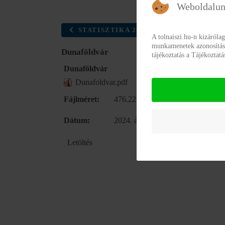
Weboldalun
STATISZTIKA 2023 INTÉZMÉNY MŰKÖ
A tolnaiszi.hu-n kizáróla
munkamenetek azonosításár
Dunaföldvár
tájékoztatás a Tájékoztat
Dunaföldvár
Dunafoldvar.pdf
Fájlméret:
476.22 kB
Dátum:
2024. április 23