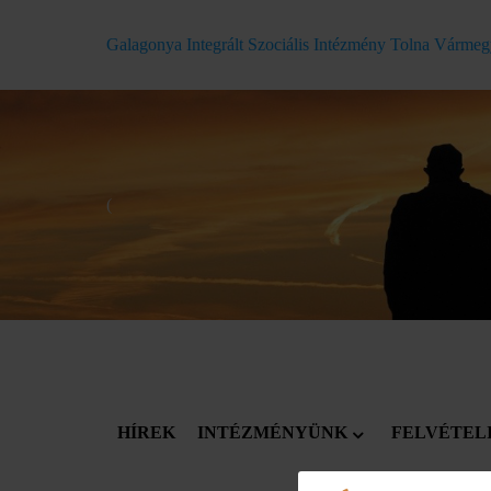
Galagonya Integrált Szociális Intézmény Tolna Várme
(
HÍREK
INTÉZMÉNYÜNK
FELVÉTEL