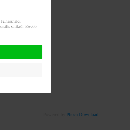
 felhasználói
onális sütikről bővebb
Powered by
Phoca Download