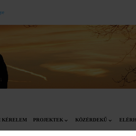
gye
I KÉRELEM
PROJEKTEK
KÖZÉRDEKŰ
ELÉR