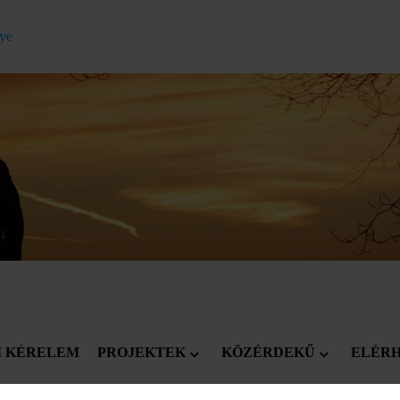
gye
I KÉRELEM
PROJEKTEK
KÖZÉRDEKŰ
ELÉR