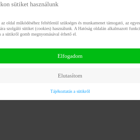
kon sütiket használunk
DÉSI ADATAI
g az oldal működéséhez feltétlenül szükséges és munkamenet támogató, az egyes
a szolgáló sütiket (cookies) használunk. A Hatóság oldalán alkalmazott funkci
ás a sütikről gomb megnyomásával érhető el.
Elfogadom
Elutasítom
Tájékoztatás a sütikről