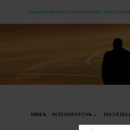
Galagonya Integrált Szociális Intézmény Tolna Várme
(
HÍREK
INTÉZMÉNYÜNK
FELVÉTEL