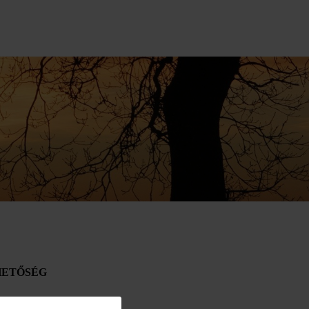
HETŐSÉG