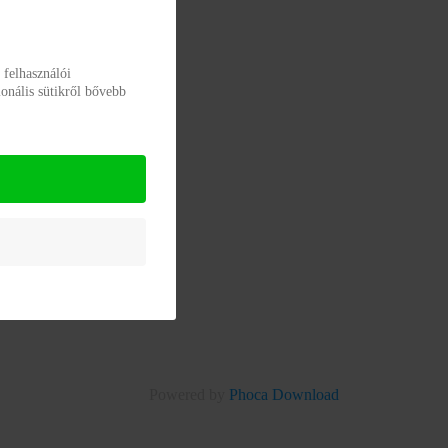
 felhasználói
onális sütikről bővebb
Powered by
Phoca Download