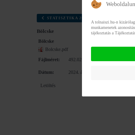
Weboldalun
STATISZTIKA 2023 INTÉZMÉNY MŰKÖ
A tolnaiszi.hu-n kizáróla
munkamenetek azonosításár
Bölcske
tájékoztatás a Tájékoztat
Bölcske
Bolcske.pdf
Fájlméret:
492.02 kB
Dátum:
2024. április 23