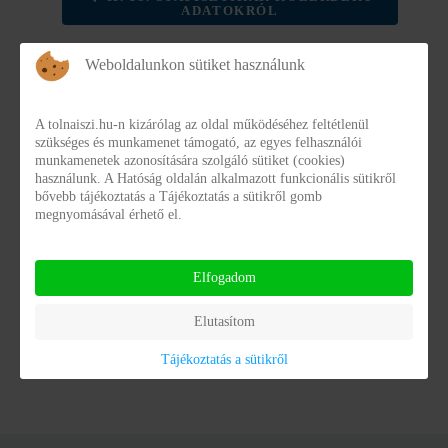
ADATOKRÓL
NAIH Adatlap 2026.01.09
Weboldalunkon sütiket használunk
NAIH Adatlap 2026.01.09
NAIH_Adatlap_2026.pdf
A tolnaiszi.hu-n kizárólag az oldal működéséhez feltétlenül
szükséges és munkamenet támogató, az egyes felhasználói
Fájlméret:
64.62 kB
munkamenetek azonosítására szolgáló sütiket (cookies)
használunk. A Hatóság oldalán alkalmazott funkcionális sütikről
Dátum:
2026. január 14
bővebb tájékoztatás a Tájékoztatás a sütikről gomb
megnyomásával érhető el.
Elfogadom
Elutasítom
Powered by
Phoca Download
Tájékoztatás a sütikről