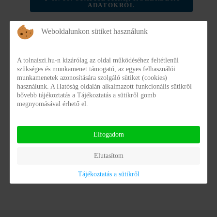
ADATOKRÓL
NAIH Adatlap 2024
Weboldalunkon sütiket használunk
NAIH Adatlap 2024
NAIH_Adatlap_2024.pdf
A tolnaiszi.hu-n kizárólag az oldal működéséhez feltétlenül
szükséges és munkamenet támogató, az egyes felhasználói
Fájlméret:
288.44 kB
munkamenetek azonosítására szolgáló sütiket (cookies)
használunk. A Hatóság oldalán alkalmazott funkcionális sütikről
Dátum:
2025. május 29
bővebb tájékoztatás a Tájékoztatás a sütikről gomb
megnyomásával érhető el.
Elfogadom
Elutasítom
Powered by
Phoca Download
Tájékoztatás a sütikről